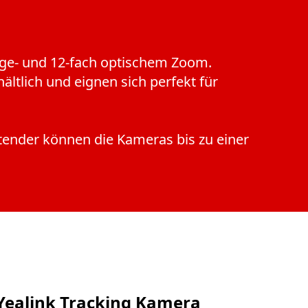
ige- und 12-fach optischem Zoom.
ltlich und eignen sich perfekt für
ender können die Kameras bis zu einer
Yealink Tracking Kamera