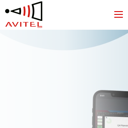
Medientechnik & Konferenztechnik Hamburg - Avit
Medientechnik
Videokonferenz
Produkte
Hersteller
Dienstleistungen
Unternehmen