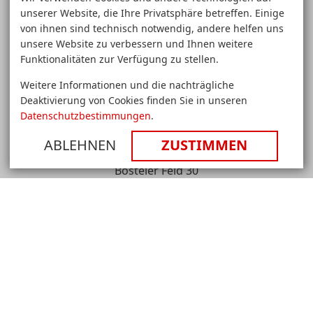
unserer Website, die Ihre Privatsphäre betreffen. Einige
von ihnen sind technisch notwendig, andere helfen uns
unsere Website zu verbessern und Ihnen weitere
Funktionalitäten zur Verfügung zu stellen.
Medientechnik
&
Weitere Informationen und die nachträgliche
Konferenztechnik
Deaktivierung von Cookies finden Sie in unseren
Hamburg
Datenschutzbestimmungen
.
Systemhaus für Medientechnik
-
Avitel
ABLEHNEN
ZUSTIMMEN
Avitel GmbH
GmbH
Bosteler Feld 30
21218 Seevetal
Handelsregister: HRB 57334
Umsatzsteuer-ID: DE167 89 39 41
Vertreten durch den Geschäftsführer und Inhaber:
Christoph Klose
Kontakt