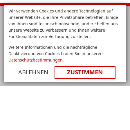
Wir verwenden Cookies und andere Technologien auf
unserer Website, die Ihre Privatsphäre betreffen. Einige
von ihnen sind technisch notwendig, andere helfen uns
unsere Website zu verbessern und Ihnen weitere
Funktionalitäten zur Verfügung zu stellen.
Medientechnik
Weitere Informationen und die nachträgliche
&
Deaktivierung von Cookies finden Sie in unseren
Konferenztechnik
Datenschutzbestimmungen
.
Hamburg
Systemhaus für Medientechnik
-
ABLEHNEN
ZUSTIMMEN
Avitel
Avitel GmbH
GmbH
Bosteler Feld 30
21218 Seevetal
Handelsregister: HRB 57334
Umsatzsteuer-ID: DE167 89 39 41
Vertreten durch den Geschäftsführer und Inhaber:
Christoph Klose