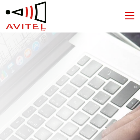
Medientechnik & Konferenztechnik Hamburg - Avit
Medientechnik
Videokonferenz
Produkte
Hersteller
Dienstleistungen
Unternehmen